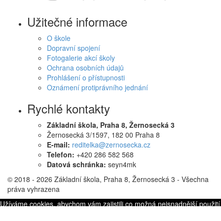
Užitečné informace
O škole
Dopravní spojení
Fotogalerie akcí školy
Ochrana osobních údajů
Prohlášení o přístupnosti
Oznámení protiprávního jednání
Rychlé kontakty
Základní škola, Praha 8, Žernosecká 3
Žernosecká 3/1597, 182 00 Praha 8
E-mail:
reditelka@zernosecka.cz
Telefon:
+420 286 582 568
Datová schránka:
seyn4mk
© 2018 - 2026 Základní škola, Praha 8, Žernosecká 3 - Všechna
práva vyhrazena
Užíváme cookies, abychom vám zajistili co možná nejsnadnější použití
našich webových stránek. Pokud budete nadále prohlížet naše stránky