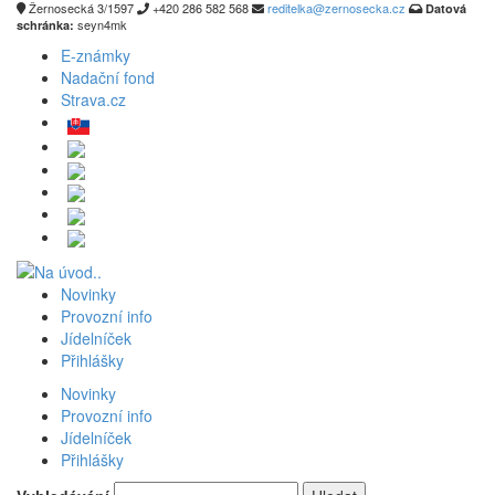
Žernosecká 3/1597
+420 286 582 568
reditelka@zernosecka.cz
Datová
seyn4mk
schránka:
E-známky
Nadační fond
Strava.cz
Novinky
Provozní info
Jídelníček
Přihlášky
Novinky
Provozní info
Jídelníček
Přihlášky