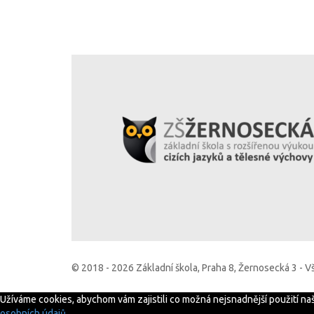
© 2018 - 2026 Základní škola, Praha 8, Žernosecká 3 - 
Užíváme cookies, abychom vám zajistili co možná nejsnadnější použití n
osobních údajů