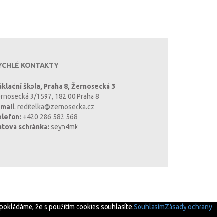
YCHLÉ KONTAKTY
kladní škola, Praha 8, Žernosecká 3
rnosecká 3/1597, 182 00 Praha 8
mail:
reditelka@zernosecka.cz
elefon:
+420 286 582 568
atová schránka:
seyn4mk
pokládáme, že s použitím cookies souhlasíte.
Souhlasím
Zásady ochrany