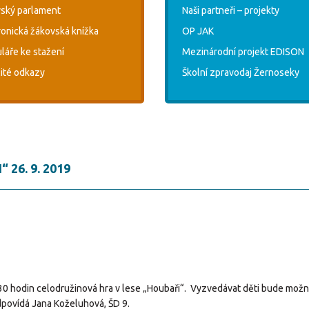
ský parlament
Naši partneři – projekty
ronická žákovská knížka
OP JAK
láře ke stažení
Mezinárodní projekt EDISON
ité odkazy
Školní zpravodaj Žernoseky
26. 9. 2019
:30 hodin celodružinová hra v lese „Houbaři“. Vyzvedávat děti bude možn
dpovídá Jana Koželuhová, ŠD 9.