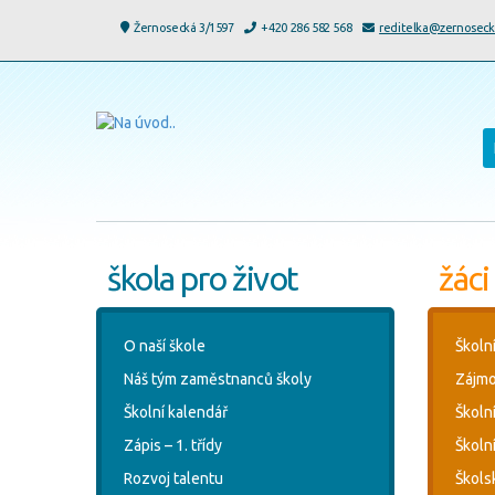
Žernosecká 3/1597
+420 286 582 568
reditelka@zernoseck
škola pro život
žáci
O naší škole
Školn
Náš tým zaměstnanců školy
Zájmo
Školní kalendář
Školn
Zápis – 1. třídy
Školní
Rozvoj talentu
Škols