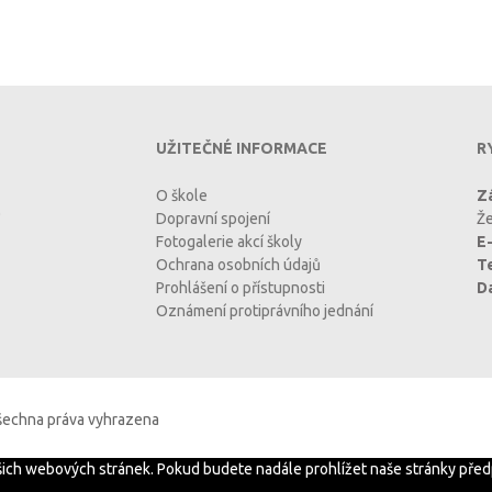
UŽITEČNÉ INFORMACE
R
O škole
Zá
Dopravní spojení
Že
Fotogalerie akcí školy
E-
Ochrana osobních údajů
T
Prohlášení o přístupnosti
D
Oznámení protiprávního jednání
Všechna práva vyhrazena
ašich webových stránek. Pokud budete nadále prohlížet naše stránky před