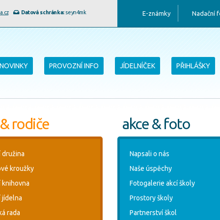
a.cz
Datová schránka:
seyn4mk
E-známky
Nadační 
NOVINKY
PROVOZNÍ INFO
JÍDELNÍČEK
PŘIHLÁŠKY
 & rodiče
akce & foto
í družina
Napsali o nás
vé kroužky
Naše úspěchy
í knihovna
Fotogalerie akcí školy
 jídelna
Prostory školy
ká rada
Partnerství škol