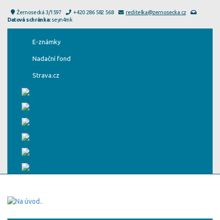
Žernosecká 3/1597
+420 286 582 568
reditelka@zernosecka.cz
Datová schránka:
seyn4mk
E-známky
Nadační fond
Strava.cz