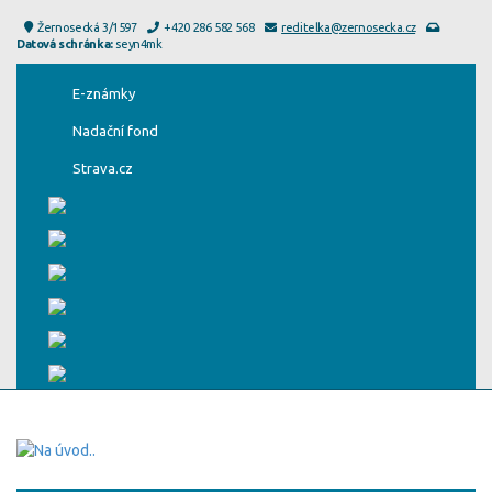
Žernosecká 3/1597
+420 286 582 568
reditelka@zernosecka.cz
Datová schránka:
seyn4mk
E-známky
Nadační fond
Strava.cz