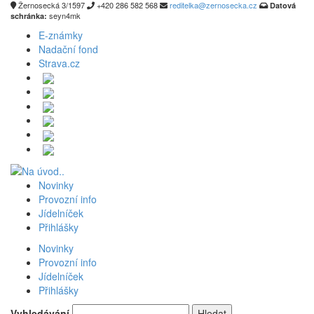
Žernosecká 3/1597
+420 286 582 568
reditelka@zernosecka.cz
Datová
seyn4mk
schránka:
E-známky
Nadační fond
Strava.cz
Novinky
Provozní info
Jídelníček
Přihlášky
Novinky
Provozní info
Jídelníček
Přihlášky
Vyhledávání